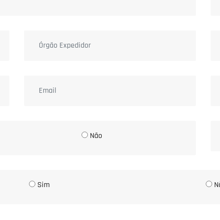
Não
Sim
N