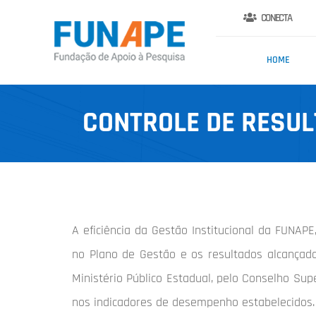
CONECTA
HOME
CONTROLE DE RESU
A eficiência da Gestão Institucional da FUNA
no Plano de Gestão e os resultados alcançados
Ministério Público Estadual, pelo Conselho Su
nos indicadores de desempenho estabelecidos.