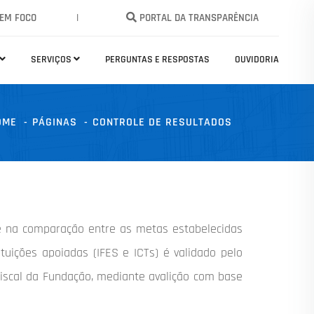
EM FOCO
|
PORTAL DA TRANSPARÊNCIA
SERVIÇOS
PERGUNTAS E RESPOSTAS
OUVIDORIA
OME
PÁGINAS
CONTROLE DE RESULTADOS
se na comparação entre as metas estabelecidas
tuições apoiadas (IFES e ICTs) é validado pelo
Fiscal da Fundação, mediante avalição com base