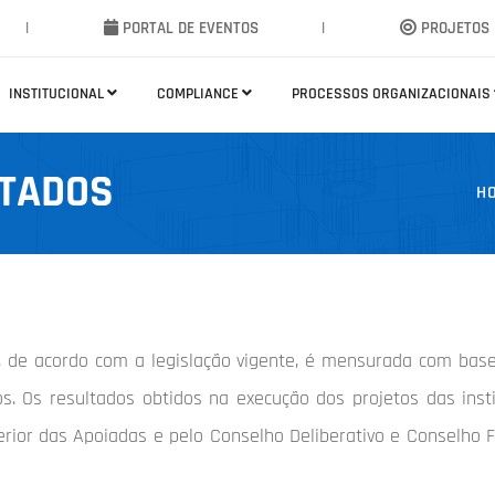
|
PORTAL DE EVENTOS
|
PROJETOS 
INSTITUCIONAL
COMPLIANCE
PROCESSOS ORGANIZACIONAIS
LTADOS
H
PE, de acordo com a legislação vigente, é mensurada com ba
. Os resultados obtidos na execução dos projetos das insti
perior das Apoiadas e pelo Conselho Deliberativo e Conselho 